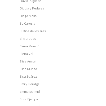
David Pugliese
Dibuja y Pedalea
Diego Mallo
Ed Carosia
El Dios de los Tres
El Marquès
Elena Mompó
Elena Val
Elisa Ancori
Elisa Munsó
Elsa Suárez
Emily Eldridge
Emma Schmid
Enric Ejarque