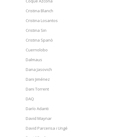
Coqué Azcona
Cristina Blanch
Cristina Losantos
Cristina Sin
Cristina Spanò
Cuernolobo
Dalmaus
Dana Jasovich
Dani Jiménez
Dani Torrent
DAQ
Darío Adanti
David Maynar
David Parcerisa i Ungé