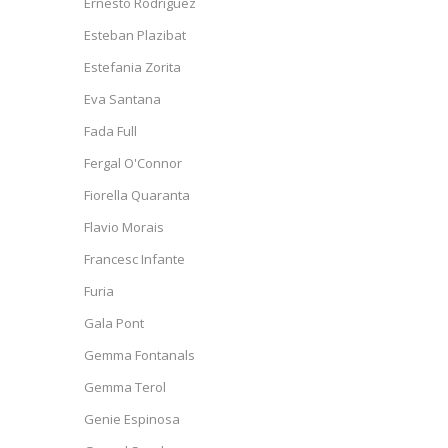
Ernesto Rodríguez
Esteban Plazibat
Estefania Zorita
Eva Santana
Fada Full
Fergal O'Connor
Fiorella Quaranta
Flavio Morais
Francesc Infante
Furia
Gala Pont
Gemma Fontanals
Gemma Terol
Genie Espinosa