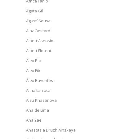
Àfrica Fanlo
Àgata Gil
Agustí Sousa
Aina Bestard
Albert Asensio
Albert Florent
Àlex Efa
Alex Fito
Àlex Raventós
Alma Larroca
Alsu Khasanova
Ana de Lima
Ana Yael
Anastasia Druzhininskaya