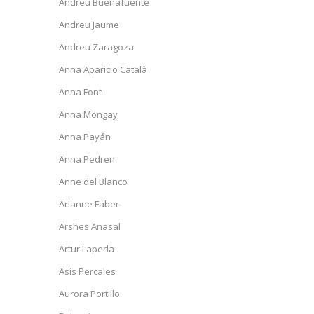
Andreu Buenafuente
Andreu Jaume
Andreu Zaragoza
Anna Aparicio Català
Anna Font
Anna Mongay
Anna Payán
Anna Pedren
Anne del Blanco
Arianne Faber
Arshes Anasal
Artur Laperla
Asis Percales
Aurora Portillo