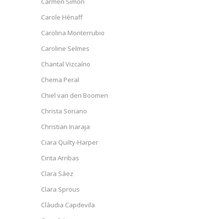
Carmen Simon
Carole Hénaff
Carolina Monterrubio
Caroline Selmes
Chantal Vizcaíno
Chema Peral
Chiel van den Boomen
Christa Soriano
Christian Inaraja
Ciara Quilty-Harper
Cinta Arribas
Clara Sáez
Clara Sprous
Clàudia Capdevila