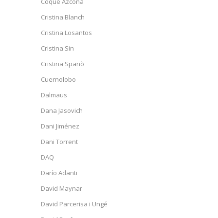
Coqué Azcona
Cristina Blanch
Cristina Losantos
Cristina Sin
Cristina Spanò
Cuernolobo
Dalmaus
Dana Jasovich
Dani Jiménez
Dani Torrent
DAQ
Darío Adanti
David Maynar
David Parcerisa i Ungé