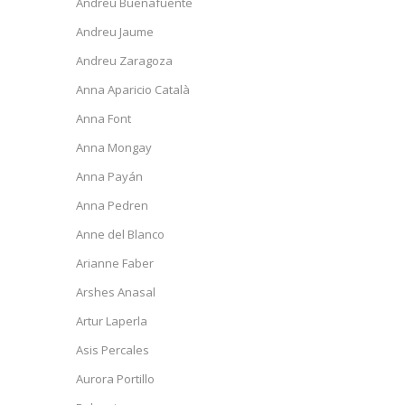
Andreu Buenafuente
Andreu Jaume
Andreu Zaragoza
Anna Aparicio Català
Anna Font
Anna Mongay
Anna Payán
Anna Pedren
Anne del Blanco
Arianne Faber
Arshes Anasal
Artur Laperla
Asis Percales
Aurora Portillo