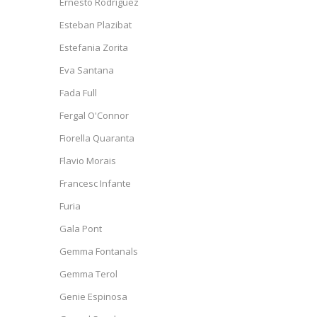
Ernesto Rodríguez
Esteban Plazibat
Estefania Zorita
Eva Santana
Fada Full
Fergal O'Connor
Fiorella Quaranta
Flavio Morais
Francesc Infante
Furia
Gala Pont
Gemma Fontanals
Gemma Terol
Genie Espinosa