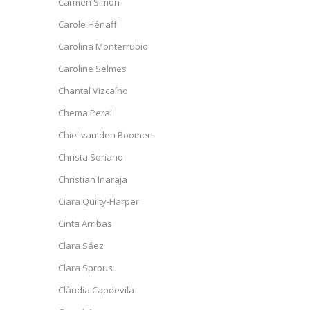
Carmen Simon
Carole Hénaff
Carolina Monterrubio
Caroline Selmes
Chantal Vizcaíno
Chema Peral
Chiel van den Boomen
Christa Soriano
Christian Inaraja
Ciara Quilty-Harper
Cinta Arribas
Clara Sáez
Clara Sprous
Clàudia Capdevila