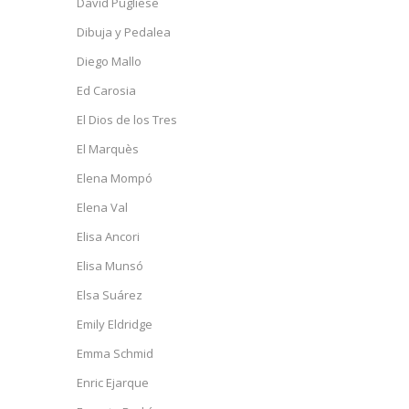
David Pugliese
Dibuja y Pedalea
Diego Mallo
Ed Carosia
El Dios de los Tres
El Marquès
Elena Mompó
Elena Val
Elisa Ancori
Elisa Munsó
Elsa Suárez
Emily Eldridge
Emma Schmid
Enric Ejarque