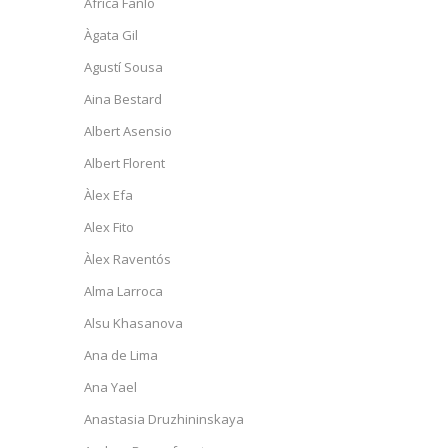
Àfrica Fanlo
Àgata Gil
Agustí Sousa
Aina Bestard
Albert Asensio
Albert Florent
Àlex Efa
Alex Fito
Àlex Raventós
Alma Larroca
Alsu Khasanova
Ana de Lima
Ana Yael
Anastasia Druzhininskaya