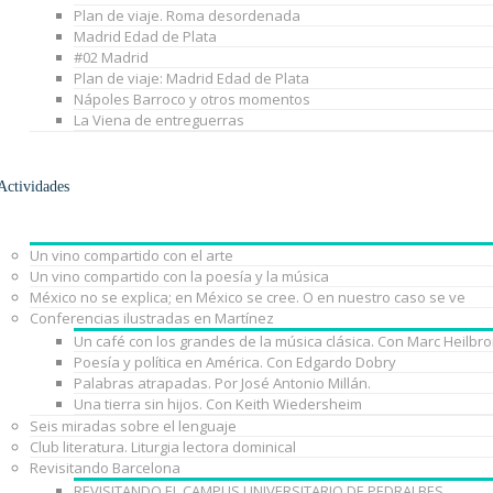
Plan de viaje. Roma desordenada
Madrid Edad de Plata
#02 Madrid
Plan de viaje: Madrid Edad de Plata
Nápoles Barroco y otros momentos
La Viena de entreguerras
Actividades
Un vino compartido con el arte
Un vino compartido con la poesía y la música
México no se explica; en México se cree. O en nuestro caso se ve
Conferencias ilustradas en Martínez
Un café con los grandes de la música clásica. Con Marc Heilbr
Poesía y política en América. Con Edgardo Dobry
Palabras atrapadas. Por José Antonio Millán.
Una tierra sin hijos. Con Keith Wiedersheim
Seis miradas sobre el lenguaje
Club literatura. Liturgia lectora dominical
Revisitando Barcelona
REVISITANDO EL CAMPUS UNIVERSITARIO DE PEDRALBES