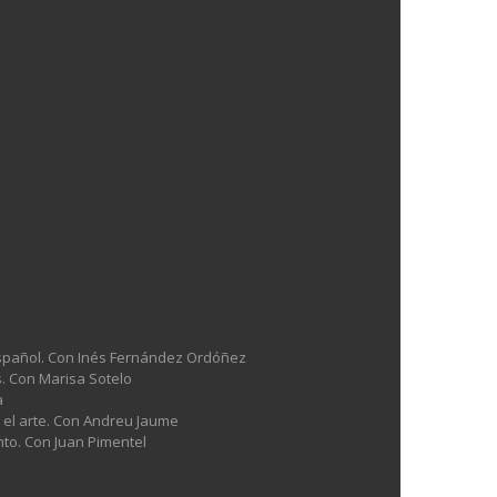
l español. Con Inés Fernández Ordóñez
es. Con Marisa Sotelo
a
n el arte. Con Andreu Jaume
nto. Con Juan Pimentel