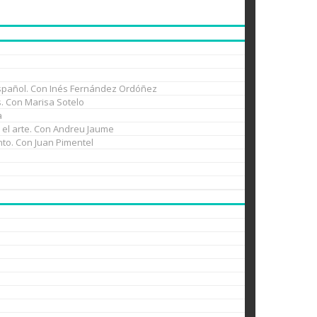
l español. Con Inés Fernández Ordóñez
es. Con Marisa Sotelo
a
n el arte. Con Andreu Jaume
nto. Con Juan Pimentel