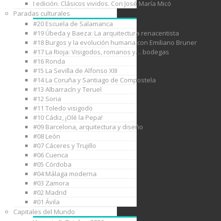
I edición. Clásicos vividos. Con José María Micó
Paradas culturales
#20 Escuela de Salamanca
#19 Úbeda y Baeza: La arquitectura renacentista
#18 Burgos y la evolución humana con Emiliano Bruner
#17 La Rioja: Visigodos, romanos y… bodegas
#16 Ronda
#15 La Sevilla de Alfonso XIII
#14 La Coruña y Santiago de Compostela
#13 Albarracín y Teruel
#12 Soria
#11 Toledo visigodo
#10 Cádiz, ¡Olé la Pepa!
#09 Barcelona, arquitectura y diseño
#08 León
#07 Cáceres y Trujillo
#06 Cuenca
#05 Córdoba
#04 Málaga moderna
#03 Zamora
#02 Madrid
#01 Ávila
Capitales del Mundo