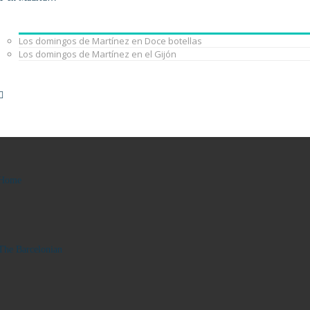
Los domingos de Martínez en Doce botellas
Los domingos de Martínez en el Gijón
Home
The Barcelonian