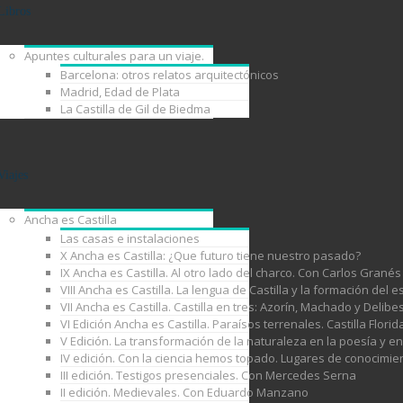
Libros
Apuntes culturales para un viaje.
Barcelona: otros relatos arquitectónicos
Madrid, Edad de Plata
La Castilla de Gil de Biedma
Viajes
Ancha es Castilla
Las casas e instalaciones
X Ancha es Castilla: ¿Que futuro tiene nuestro pasado?
IX Ancha es Castilla. Al otro lado del charco. Con Carlos Granés
VIII Ancha es Castilla. La lengua de Castilla y la formación de
VII Ancha es Castilla. Castilla en tres: Azorín, Machado y Delib
VI Edición Ancha es Castilla. Paraísos terrenales. Castilla Florid
V Edición. La transformación de la naturaleza en la poesía y e
IV edición. Con la ciencia hemos topado. Lugares de conocimie
III edición. Testigos presenciales. Con Mercedes Serna
II edición. Medievales. Con Eduardo Manzano