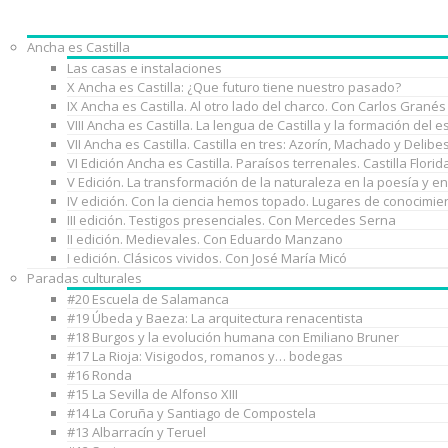
Ancha es Castilla
Las casas e instalaciones
X Ancha es Castilla: ¿Que futuro tiene nuestro pasado?
IX Ancha es Castilla. Al otro lado del charco. Con Carlos Granés
VIII Ancha es Castilla. La lengua de Castilla y la formación de
VII Ancha es Castilla. Castilla en tres: Azorín, Machado y Delib
VI Edición Ancha es Castilla. Paraísos terrenales. Castilla Florid
V Edición. La transformación de la naturaleza en la poesía y e
IV edición. Con la ciencia hemos topado. Lugares de conocimie
III edición. Testigos presenciales. Con Mercedes Serna
II edición. Medievales. Con Eduardo Manzano
I edición. Clásicos vividos. Con José María Micó
Paradas culturales
#20 Escuela de Salamanca
#19 Úbeda y Baeza: La arquitectura renacentista
#18 Burgos y la evolución humana con Emiliano Bruner
#17 La Rioja: Visigodos, romanos y… bodegas
#16 Ronda
#15 La Sevilla de Alfonso XIII
#14 La Coruña y Santiago de Compostela
#13 Albarracín y Teruel