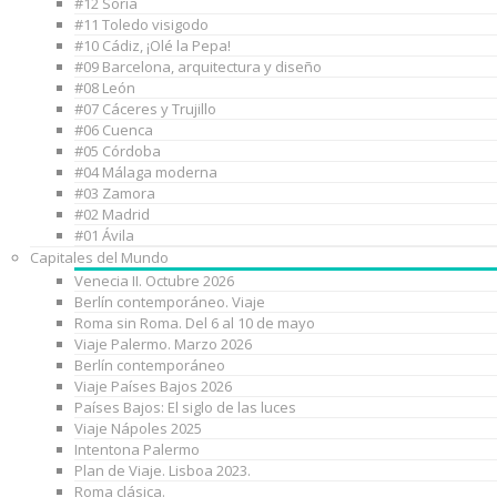
#12 Soria
#11 Toledo visigodo
#10 Cádiz, ¡Olé la Pepa!
#09 Barcelona, arquitectura y diseño
#08 León
#07 Cáceres y Trujillo
#06 Cuenca
#05 Córdoba
#04 Málaga moderna
#03 Zamora
#02 Madrid
#01 Ávila
Capitales del Mundo
Venecia II. Octubre 2026
Berlín contemporáneo. Viaje
Roma sin Roma. Del 6 al 10 de mayo
Viaje Palermo. Marzo 2026
Berlín contemporáneo
Viaje Países Bajos 2026
Países Bajos: El siglo de las luces
Viaje Nápoles 2025
Intentona Palermo
Plan de Viaje. Lisboa 2023.
Roma clásica.