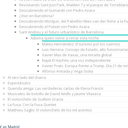
Revisitando Sant Just Park, Walden 7 y el parque de Torreblan
Descubriendo el Guinardó con Pedro Azara
¿Vivir en Barcelona?
Descubriendo Montjuic: del Pabellón Mies van der Rohe a la F
Descubriendo el Putxet con Pedro Azara
Sant Andreu y el futuro urbanístico de Barcelona
Adivina quien viene a cenar esta noche
Mateu Hernández: El turismo por los cuernos
Luis Herrera: Consejo de Estado, alto funcionaria
Xavier Mas de Xaxas, una mirada global
Najat El Hachmi, una voz independiente
Xavier Prats. Europa frente a Trump. Día 21 de n
Alfonso Armada y Vega Sicilia
Al otro lado del charco
Espectáculos
Querida amiga. Las verdaderas cartas de Elena Francis
Musicales de bolsillo de David Amills y Jaume Vilaseca
El violonchelo de Guillem Gracia
La Fusa. Con la Fusa Quintet
Matthieu Saglio: El violonchelo de los mil acentos
Y en Madrid…