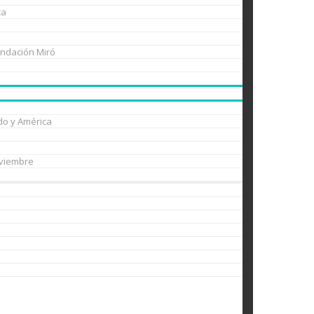
ca
undación Miró
do y América
oviembre