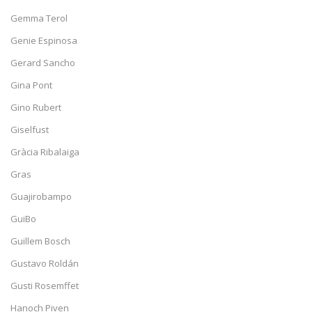
Gemma Terol
Genie Espinosa
Gerard Sancho
Gina Pont
Gino Rubert
Giselfust
Gràcia Ribalaiga
Gras
Guajirobampo
GuiBo
Guillem Bosch
Gustavo Roldán
Gusti Rosemffet
Hanoch Piven