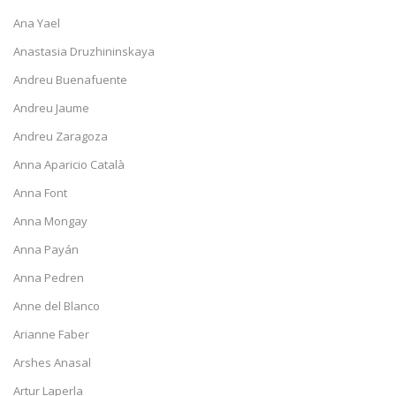
Ana Yael
Anastasia Druzhininskaya
Andreu Buenafuente
Andreu Jaume
Andreu Zaragoza
Anna Aparicio Català
Anna Font
Anna Mongay
Anna Payán
Anna Pedren
Anne del Blanco
Arianne Faber
Arshes Anasal
Artur Laperla