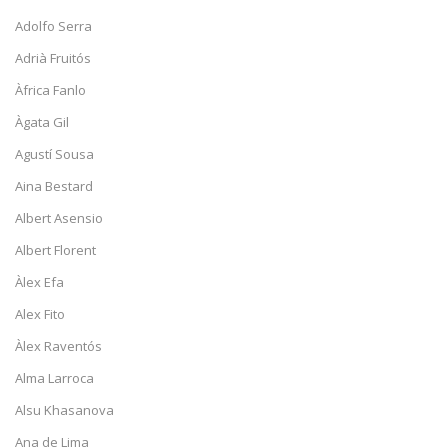
Adolfo Serra
Adrià Fruitós
Àfrica Fanlo
Àgata Gil
Agustí Sousa
Aina Bestard
Albert Asensio
Albert Florent
Àlex Efa
Alex Fito
Àlex Raventós
Alma Larroca
Alsu Khasanova
Ana de Lima