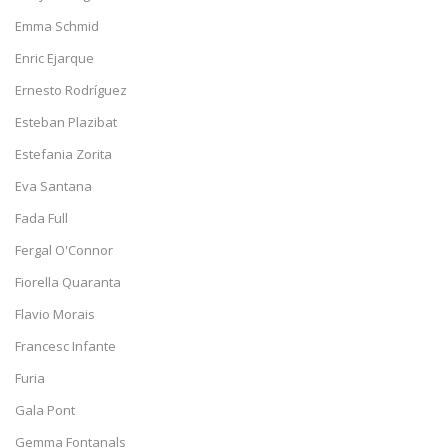
Emma Schmid
Enric Ejarque
Ernesto Rodríguez
Esteban Plazibat
Estefania Zorita
Eva Santana
Fada Full
Fergal O'Connor
Fiorella Quaranta
Flavio Morais
Francesc Infante
Furia
Gala Pont
Gemma Fontanals