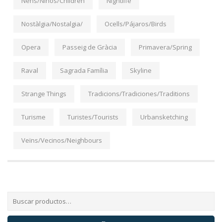
Nens/Niños/Children
Nightlife
Nostàlgia/Nostalgia/
Ocells/Pájaros/Birds
Opera
Passeig de Gràcia
Primavera/Spring
Raval
Sagrada Família
Skyline
Strange Things
Tradicions/Tradiciones/Traditions
Turisme
Turistes/Tourists
Urbansketching
Veïns/Vecinos/Neighbours