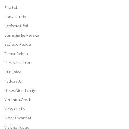
Sira Lobo
Sonia Pulido
Stefanie Pfeil
Stefanija Jankovska
Stefano Puddu
Tamar Cohen
The Palestinian
Tite Calvo
Todos / All
Ulises Mendicutty
Verónica Grech
Vicky Cuello
Víctor Escandell
Victòria Tubau