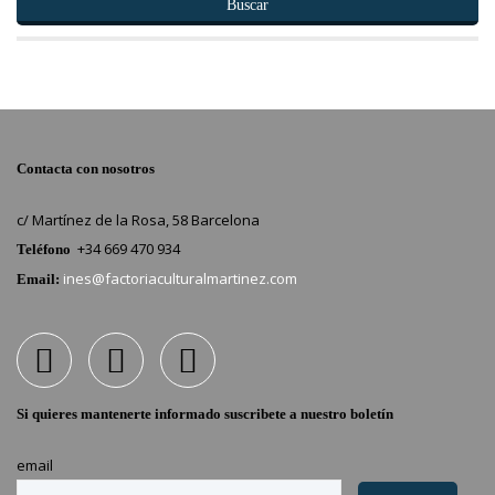
Buscar
Contacta con nosotros
c/ Martínez de la Rosa, 58 Barcelona
+34 669 470 934
Teléfono
ines@factoriaculturalmartinez.com
Email:
Si quieres mantenerte informado suscribete a nuestro boletín
email