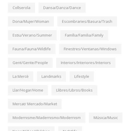
Collserola
Dansa/Danza/Dance
Dona/Mujer/Woman
Escombraries/Basura/Trash
Estiu/Verano/Summer
Família/Familia/Family
Fauna/Fauna/Wildlife
Finestres/Ventanas/Windows
Gent/Gente/People
Interiors/Interiores/Interiors
La Mercè
Landmarks
Lifestyle
Llar/Hogar/Home
Llibres/Libros/Books
Mercat/ Mercado/Market
Modernisme/Madernismo/Modernism
Música/Music