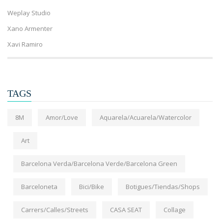
Weplay Studio
Xano Armenter
Xavi Ramiro
TAGS
8M
Amor/Love
Aquarela/Acuarela/Watercolor
Art
Barcelona Verda/Barcelona Verde/Barcelona Green
Barceloneta
Bici/Bike
Botigues/Tiendas/Shops
Carrers/Calles/Streets
CASA SEAT
Collage