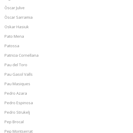
Òscar Julve
Òscar Sarramia
Oskar Hasiuk
Pato Mena
Patossa
Patricia Cornellana
Pau del Toro
Pau Gasol Valls
Pau Masiques
Pedro Azara
Pedro Espinosa
Pedro Strukelj
Pep Brocal
Pep Montserrat