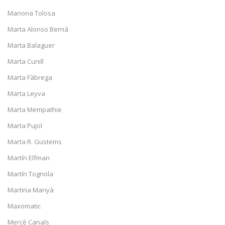
Mariona Tolosa
Marta Alonso Berná
Marta Balaguer
Marta Cunill
Marta Fàbrega
Marta Leyva
Marta Mempathie
Marta Pujol
Marta R. Gustems
Martín Elfman
Martín Tognola
Martina Manyà
Maxomatic
Mercè Canals