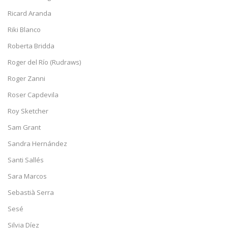
Ricard Aranda
Riki Blanco
Roberta Bridda
Roger del Río (Rudraws)
Roger Zanni
Roser Capdevila
Roy Sketcher
Sam Grant
Sandra Hernández
Santi Sallés
Sara Marcos
Sebastià Serra
Sesé
Silvia Díez