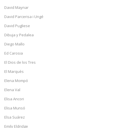
David Maynar
David Parcerisa i Ungé
David Pugliese
Dibuja y Pedalea
Diego Mallo
Ed Carosia
El Dios de los Tres
El Marquès
Elena Mompó
Elena Val
Elisa Ancori
Elisa Munsó
Elsa Suárez
Emily Eldridge