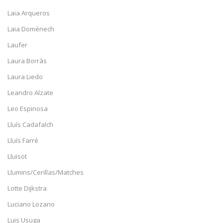
Laia Arqueros
Laia Domènech
Laufer
Laura Borràs
Laura Liedo
Leandro Alzate
Leo Espinosa
Lluís Cadafalch
Lluís Farré
Lluïsot
Llumins/Cerillas/Matches
Lotte Dijkstra
Luciano Lozano
Luis Usuga