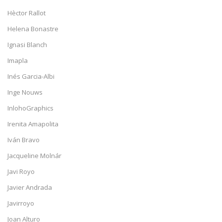
Hèctor Rallot
Helena Bonastre
Ignasi Blanch
Imapla
Inés Garcia-Albi
Inge Nouws
InlohoGraphics
Irenita Amapolita
Iván Bravo
Jacqueline Molnár
Javi Royo
Javier Andrada
Javirroyo
Joan Alturo