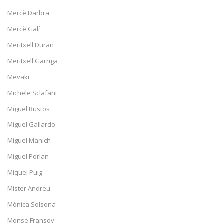
Mercè Darbra
Mercè Galí
Meritxell Duran
Meritxell Garriga
Mevaki
Michele Sclafani
Miguel Bustos
Miguel Gallardo
Miguel Manich
Miguel Porlan
Miquel Puig
Mister Andreu
Mònica Solsona
Monse Fransoy