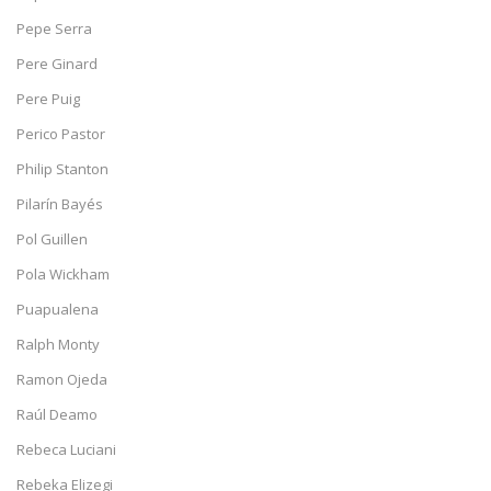
Pepe Serra
Pere Ginard
Pere Puig
Perico Pastor
Philip Stanton
Pilarín Bayés
Pol Guillen
Pola Wickham
Puapualena
Ralph Monty
Ramon Ojeda
Raúl Deamo
Rebeca Luciani
Rebeka Elizegi