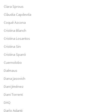
Clara Sprous
Clàudia Capdevila
Coqué Azcona
Cristina Blanch
Cristina Losantos
Cristina Sin
Cristina Spanò
Cuernolobo
Dalmaus
Dana Jasovich
Dani Jiménez
Dani Torrent
DAQ
Darío Adanti