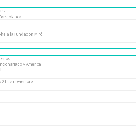
BES
 Torreblanca
ohe a la Fundación Miró
uernos
uncionariado y América
l
e
ía 21 de noviembre