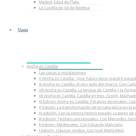
Madrid, Edad de Plata
La Castilla de Gil de Biedma
Viajes
Ancha es Castilla
Las casas e instalaciones
X Ancha es Castilla: ¿Que futuro tiene nuestro pasa
IX Ancha es Castilla. Al otro lado del charco. Con Car
VIII Ancha es Castilla. La lengua de Castilla y la fo
VII Ancha es Castilla. Castilla en tres: Azorín, Macha
VI Edición Ancha es Castilla. Paraísos terrenales. Cast
V Edición. La transformación de la naturaleza en la 
IV edición. Con la ciencia hemos topado. Lugares de
III edición. Testigos presenciales. Con Mercedes Ser
II edición. Medievales. Con Eduardo Manzano
I edición. Clásicos vividos. Con José María Micó