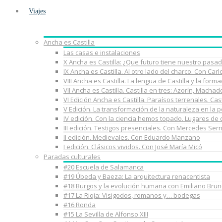
Viajes
Ancha es Castilla
Las casas e instalaciones
X Ancha es Castilla: ¿Que futuro tiene nuestro pasa
IX Ancha es Castilla. Al otro lado del charco. Con Car
VIII Ancha es Castilla. La lengua de Castilla y la fo
VII Ancha es Castilla. Castilla en tres: Azorín, Macha
VI Edición Ancha es Castilla. Paraísos terrenales. Cast
V Edición. La transformación de la naturaleza en la 
IV edición. Con la ciencia hemos topado. Lugares de
III edición. Testigos presenciales. Con Mercedes Ser
II edición. Medievales. Con Eduardo Manzano
I edición. Clásicos vividos. Con José María Micó
Paradas culturales
#20 Escuela de Salamanca
#19 Úbeda y Baeza: La arquitectura renacentista
#18 Burgos y la evolución humana con Emiliano Brun
#17 La Rioja: Visigodos, romanos y… bodegas
#16 Ronda
#15 La Sevilla de Alfonso XIII