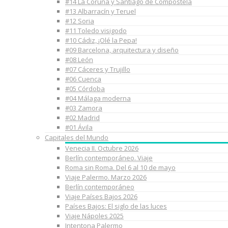
#14 La Coruña y Santiago de Compostela
#13 Albarracín y Teruel
#12 Soria
#11 Toledo visigodo
#10 Cádiz, ¡Olé la Pepa!
#09 Barcelona, arquitectura y diseño
#08 León
#07 Cáceres y Trujillo
#06 Cuenca
#05 Córdoba
#04 Málaga moderna
#03 Zamora
#02 Madrid
#01 Ávila
Capitales del Mundo
Venecia II. Octubre 2026
Berlín contemporáneo. Viaje
Roma sin Roma. Del 6 al 10 de mayo
Viaje Palermo. Marzo 2026
Berlín contemporáneo
Viaje Países Bajos 2026
Países Bajos: El siglo de las luces
Viaje Nápoles 2025
Intentona Palermo