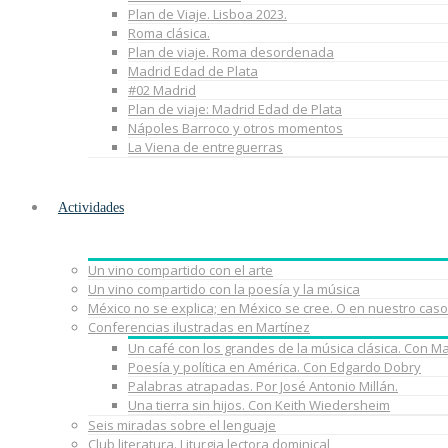
Plan de Viaje. Lisboa 2023.
Roma clásica.
Plan de viaje. Roma desordenada
Madrid Edad de Plata
#02 Madrid
Plan de viaje: Madrid Edad de Plata
Nápoles Barroco y otros momentos
La Viena de entreguerras
Actividades
Un vino compartido con el arte
Un vino compartido con la poesía y la música
México no se explica; en México se cree. O en nuestro caso
Conferencias ilustradas en Martínez
Un café con los grandes de la música clásica. Con M
Poesía y política en América. Con Edgardo Dobry
Palabras atrapadas. Por José Antonio Millán.
Una tierra sin hijos. Con Keith Wiedersheim
Seis miradas sobre el lenguaje
Club literatura. Liturgia lectora dominical