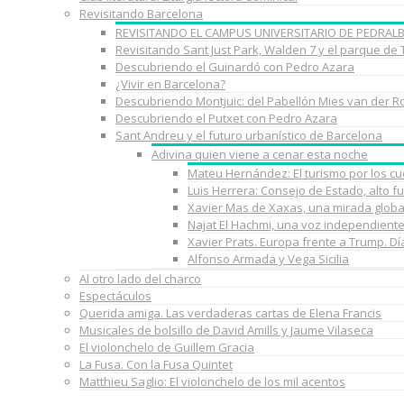
Revisitando Barcelona
REVISITANDO EL CAMPUS UNIVERSITARIO DE PEDRAL
Revisitando Sant Just Park, Walden 7 y el parque de
Descubriendo el Guinardó con Pedro Azara
¿Vivir en Barcelona?
Descubriendo Montjuic: del Pabellón Mies van der R
Descubriendo el Putxet con Pedro Azara
Sant Andreu y el futuro urbanístico de Barcelona
Adivina quien viene a cenar esta noche
Mateu Hernández: El turismo por los c
Luis Herrera: Consejo de Estado, alto f
Xavier Mas de Xaxas, una mirada globa
Najat El Hachmi, una voz independient
Xavier Prats. Europa frente a Trump. D
Alfonso Armada y Vega Sicilia
Al otro lado del charco
Espectáculos
Querida amiga. Las verdaderas cartas de Elena Francis
Musicales de bolsillo de David Amills y Jaume Vilaseca
El violonchelo de Guillem Gracia
La Fusa. Con la Fusa Quintet
Matthieu Saglio: El violonchelo de los mil acentos