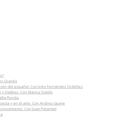
do?
los Granés
rmación del español. Con Inés Fernández Ordóñez
do y Delibes. Con Marisa Sotelo
illa Florida
poesía y en el arte. Con Andreu Jaume
 conocimiento. Con Juan Pimentel
na