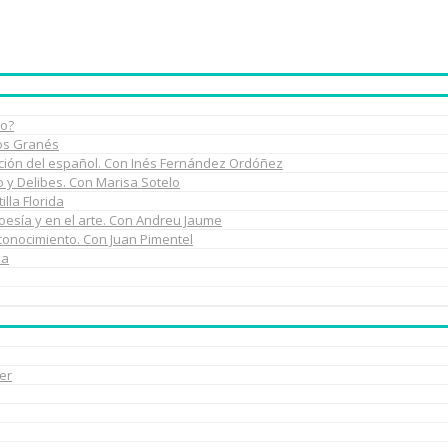
do?
los Granés
rmación del español. Con Inés Fernández Ordóñez
do y Delibes. Con Marisa Sotelo
illa Florida
poesía y en el arte. Con Andreu Jaume
 conocimiento. Con Juan Pimentel
na
er