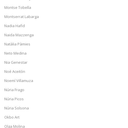
Montse Tobella
Montserrat Labarga
Nadia Hafid
Naida Mazzenga
Natàlia Pàmies
Neto Medina
Nia Genestar
Noé Aceitón
Noemí Villamuza
Núria Frago
Núria Picos
Núria Solsona
Okbo Art
Olga Molina