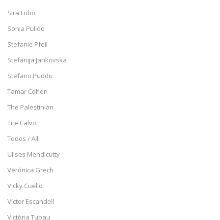
Sira Lobo
Sonia Pulido
Stefanie Pfeil
Stefanija Jankovska
Stefano Puddu
Tamar Cohen
The Palestinian
Tite Calvo
Todos / All
Ulises Mendicutty
Verónica Grech
Vicky Cuello
Víctor Escandell
Victòria Tubau