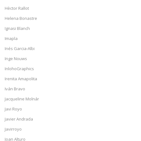
Hèctor Rallot
Helena Bonastre
Ignasi Blanch
Imapla
Inés Garcia-Albi
Inge Nouws
InlohoGraphics
Irenita Amapolita
Iván Bravo
Jacqueline Molnár
Javi Royo
Javier Andrada
Javirroyo
Joan Alturo