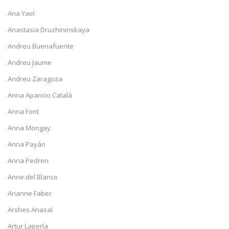
Ana Yael
Anastasia Druzhininskaya
Andreu Buenafuente
Andreu Jaume
Andreu Zaragoza
Anna Aparicio Català
Anna Font
Anna Mongay
Anna Payán
Anna Pedren
Anne del Blanco
Arianne Faber
Arshes Anasal
Artur Laperla