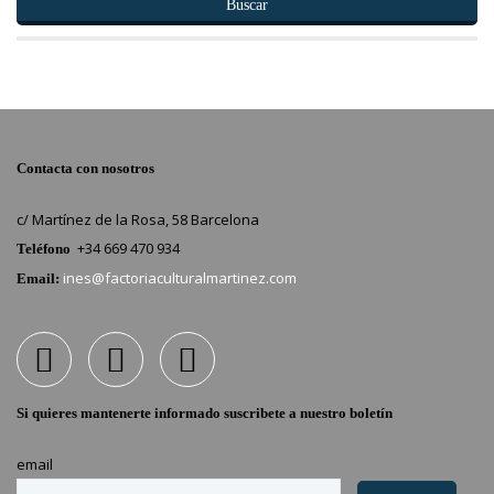
Buscar
Contacta con nosotros
c/ Martínez de la Rosa, 58 Barcelona
+34 669 470 934
Teléfono
ines@factoriaculturalmartinez.com
Email:
Si quieres mantenerte informado suscribete a nuestro boletín
email