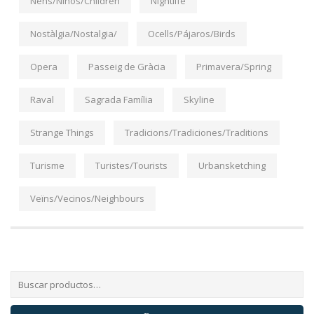
Nens/Niños/Children
Nightlife
Nostàlgia/Nostalgia/
Ocells/Pájaros/Birds
Opera
Passeig de Gràcia
Primavera/Spring
Raval
Sagrada Família
Skyline
Strange Things
Tradicions/Tradiciones/Traditions
Turisme
Turistes/Tourists
Urbansketching
Veïns/Vecinos/Neighbours