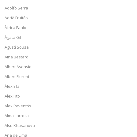
Adolfo Serra
Adrià Fruitós
Àfrica Fanlo
Àgata Gil
Agustí Sousa
Aina Bestard
Albert Asensio
Albert Florent
Àlex Efa
Alex Fito
Àlex Raventós
Alma Larroca
Alsu Khasanova
Ana de Lima