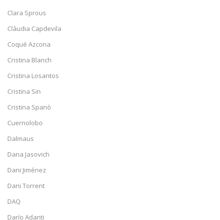
Clara Sprous
Clàudia Capdevila
Coqué Azcona
Cristina Blanch
Cristina Losantos
Cristina Sin
Cristina Spanò
Cuernolobo
Dalmaus
Dana Jasovich
Dani Jiménez
Dani Torrent
DAQ
Darío Adanti