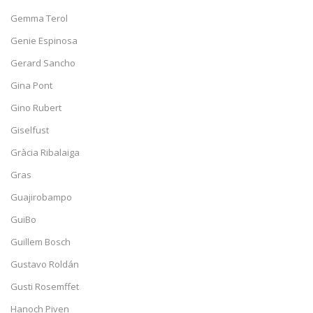
Gemma Terol
Genie Espinosa
Gerard Sancho
Gina Pont
Gino Rubert
Giselfust
Gràcia Ribalaiga
Gras
Guajirobampo
GuiBo
Guillem Bosch
Gustavo Roldán
Gusti Rosemffet
Hanoch Piven