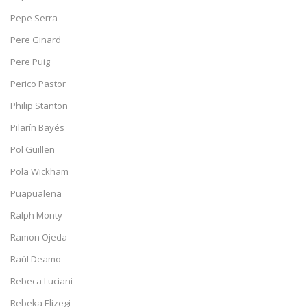
Pepe Serra
Pere Ginard
Pere Puig
Perico Pastor
Philip Stanton
Pilarín Bayés
Pol Guillen
Pola Wickham
Puapualena
Ralph Monty
Ramon Ojeda
Raúl Deamo
Rebeca Luciani
Rebeka Elizegi