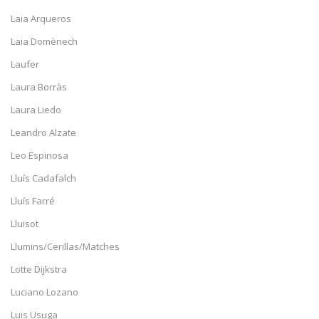
Laia Arqueros
Laia Domènech
Laufer
Laura Borràs
Laura Liedo
Leandro Alzate
Leo Espinosa
Lluís Cadafalch
Lluís Farré
Lluïsot
Llumins/Cerillas/Matches
Lotte Dijkstra
Luciano Lozano
Luis Usuga