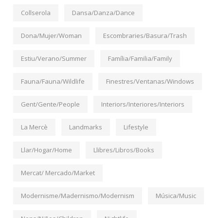
Collserola
Dansa/Danza/Dance
Dona/Mujer/Woman
Escombraries/Basura/Trash
Estiu/Verano/Summer
Família/Familia/Family
Fauna/Fauna/Wildlife
Finestres/Ventanas/Windows
Gent/Gente/People
Interiors/Interiores/Interiors
La Mercè
Landmarks
Lifestyle
Llar/Hogar/Home
Llibres/Libros/Books
Mercat/ Mercado/Market
Modernisme/Madernismo/Modernism
Música/Music