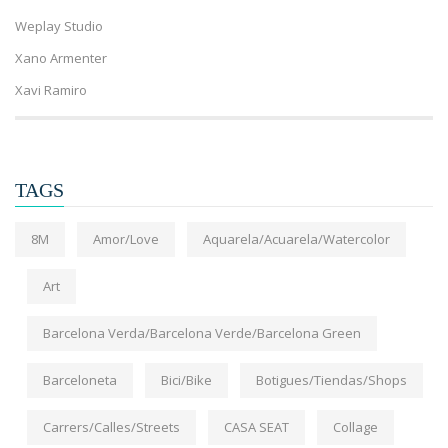
Weplay Studio
Xano Armenter
Xavi Ramiro
TAGS
8M
Amor/Love
Aquarela/Acuarela/Watercolor
Art
Barcelona Verda/Barcelona Verde/Barcelona Green
Barceloneta
Bici/Bike
Botigues/Tiendas/Shops
Carrers/Calles/Streets
CASA SEAT
Collage