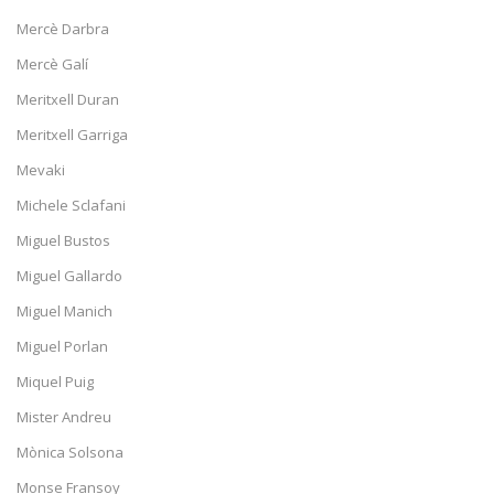
Mercè Darbra
Mercè Galí
Meritxell Duran
Meritxell Garriga
Mevaki
Michele Sclafani
Miguel Bustos
Miguel Gallardo
Miguel Manich
Miguel Porlan
Miquel Puig
Mister Andreu
Mònica Solsona
Monse Fransoy