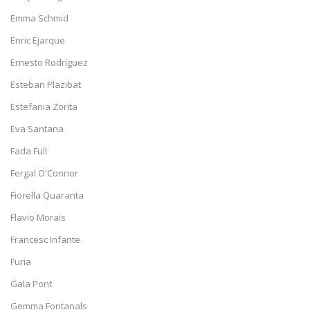
Emma Schmid
Enric Ejarque
Ernesto Rodríguez
Esteban Plazibat
Estefania Zorita
Eva Santana
Fada Full
Fergal O'Connor
Fiorella Quaranta
Flavio Morais
Francesc Infante
Furia
Gala Pont
Gemma Fontanals