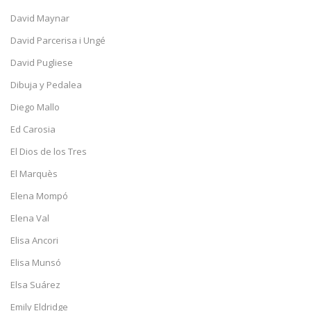
David Maynar
David Parcerisa i Ungé
David Pugliese
Dibuja y Pedalea
Diego Mallo
Ed Carosia
El Dios de los Tres
El Marquès
Elena Mompó
Elena Val
Elisa Ancori
Elisa Munsó
Elsa Suárez
Emily Eldridge