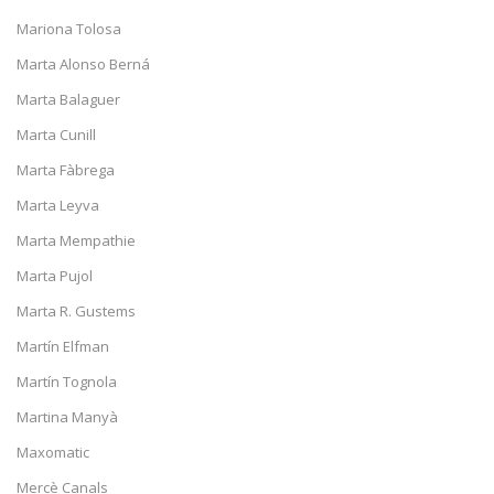
Mariona Tolosa
Marta Alonso Berná
Marta Balaguer
Marta Cunill
Marta Fàbrega
Marta Leyva
Marta Mempathie
Marta Pujol
Marta R. Gustems
Martín Elfman
Martín Tognola
Martina Manyà
Maxomatic
Mercè Canals