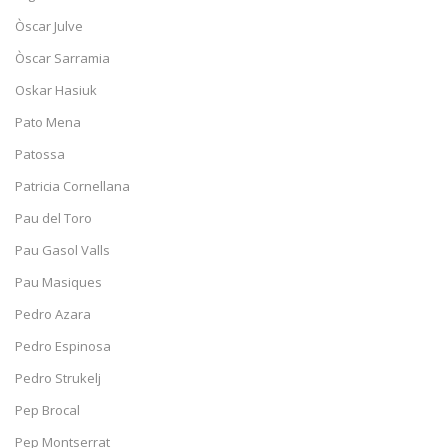
Òscar Julve
Òscar Sarramia
Oskar Hasiuk
Pato Mena
Patossa
Patricia Cornellana
Pau del Toro
Pau Gasol Valls
Pau Masiques
Pedro Azara
Pedro Espinosa
Pedro Strukelj
Pep Brocal
Pep Montserrat