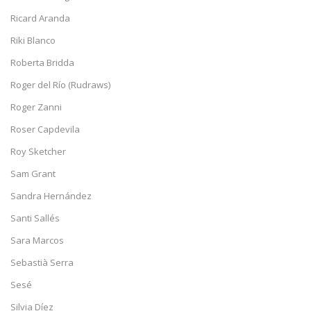
Ricard Aranda
Riki Blanco
Roberta Bridda
Roger del Río (Rudraws)
Roger Zanni
Roser Capdevila
Roy Sketcher
Sam Grant
Sandra Hernández
Santi Sallés
Sara Marcos
Sebastià Serra
Sesé
Silvia Díez