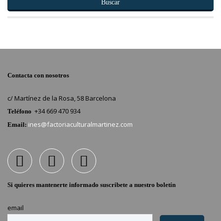
Buscar
Contacta con nosotros
c/ Martínez de la Rosa, 58 Barcelona
+34 669 470 934
Teléfono
ines@factoriaculturalmartinez.com
Email:
Si quieres mantenerte informado suscribete a nuestro boletín
email