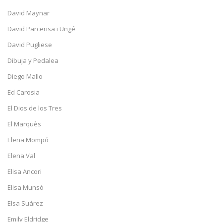
David Maynar
David Parcerisa i Ungé
David Pugliese
Dibuja y Pedalea
Diego Mallo
Ed Carosia
El Dios de los Tres
El Marquès
Elena Mompó
Elena Val
Elisa Ancori
Elisa Munsó
Elsa Suárez
Emily Eldridge