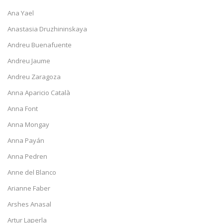
Ana Yael
Anastasia Druzhininskaya
Andreu Buenafuente
Andreu Jaume
Andreu Zaragoza
Anna Aparicio Català
Anna Font
Anna Mongay
Anna Payán
Anna Pedren
Anne del Blanco
Arianne Faber
Arshes Anasal
Artur Laperla