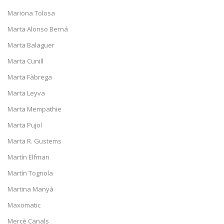
Mariona Tolosa
Marta Alonso Berná
Marta Balaguer
Marta Cunill
Marta Fàbrega
Marta Leyva
Marta Mempathie
Marta Pujol
Marta R. Gustems
Martín Elfman
Martín Tognola
Martina Manyà
Maxomatic
Mercè Canals