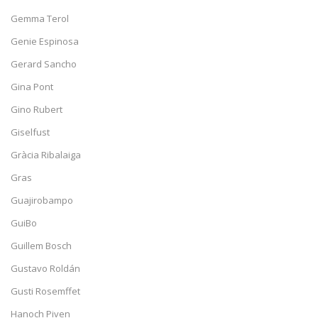
Gemma Terol
Genie Espinosa
Gerard Sancho
Gina Pont
Gino Rubert
Giselfust
Gràcia Ribalaiga
Gras
Guajirobampo
GuiBo
Guillem Bosch
Gustavo Roldán
Gusti Rosemffet
Hanoch Piven