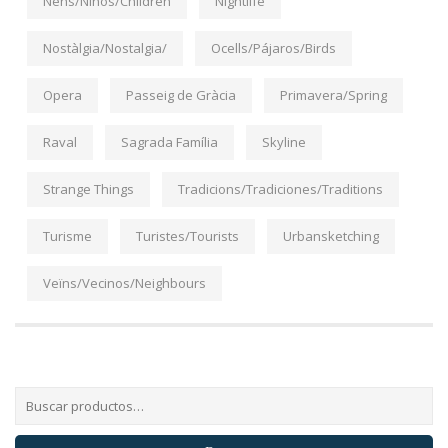
Nens/Niños/Children
Nightlife
Nostàlgia/Nostalgia/
Ocells/Pájaros/Birds
Opera
Passeig de Gràcia
Primavera/Spring
Raval
Sagrada Família
Skyline
Strange Things
Tradicions/Tradiciones/Traditions
Turisme
Turistes/Tourists
Urbansketching
Veïns/Vecinos/Neighbours