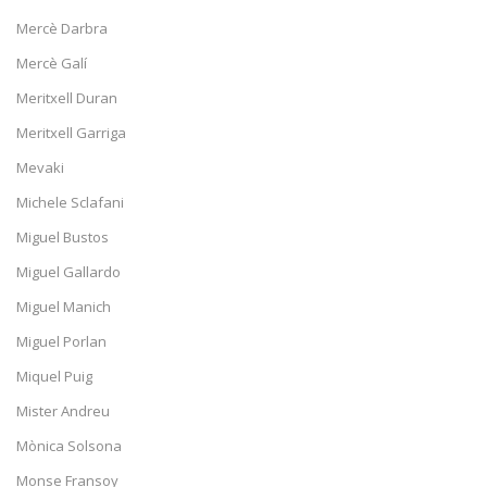
Mercè Darbra
Mercè Galí
Meritxell Duran
Meritxell Garriga
Mevaki
Michele Sclafani
Miguel Bustos
Miguel Gallardo
Miguel Manich
Miguel Porlan
Miquel Puig
Mister Andreu
Mònica Solsona
Monse Fransoy