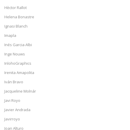
Hèctor Rallot
Helena Bonastre
Ignasi Blanch
Imapla
Inés Garcia-Albi
Inge Nouws
InlohoGraphics
Irenita Amapolita
Iván Bravo
Jacqueline Molnár
Javi Royo
Javier Andrada
Javirroyo
Joan Alturo