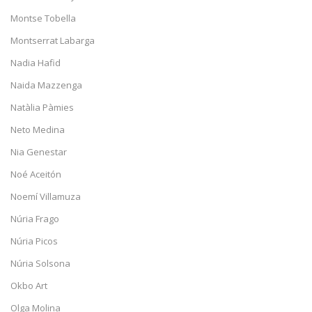
Montse Tobella
Montserrat Labarga
Nadia Hafid
Naida Mazzenga
Natàlia Pàmies
Neto Medina
Nia Genestar
Noé Aceitón
Noemí Villamuza
Núria Frago
Núria Picos
Núria Solsona
Okbo Art
Olga Molina