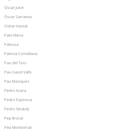
Òscar Julve
Òscar Sarramia
Oskar Hasiuk
Pato Mena
Patossa
Patricia Cornellana
Pau del Toro
Pau Gasol Valls
Pau Masiques
Pedro Azara
Pedro Espinosa
Pedro Strukelj
Pep Brocal
Pep Montserrat