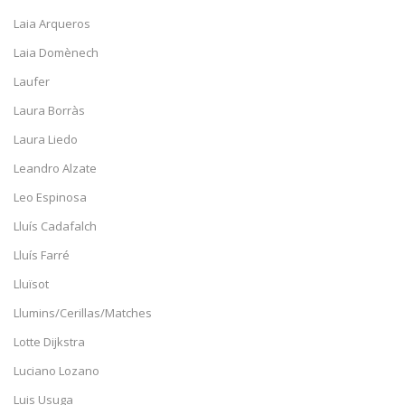
Laia Arqueros
Laia Domènech
Laufer
Laura Borràs
Laura Liedo
Leandro Alzate
Leo Espinosa
Lluís Cadafalch
Lluís Farré
Lluïsot
Llumins/Cerillas/Matches
Lotte Dijkstra
Luciano Lozano
Luis Usuga