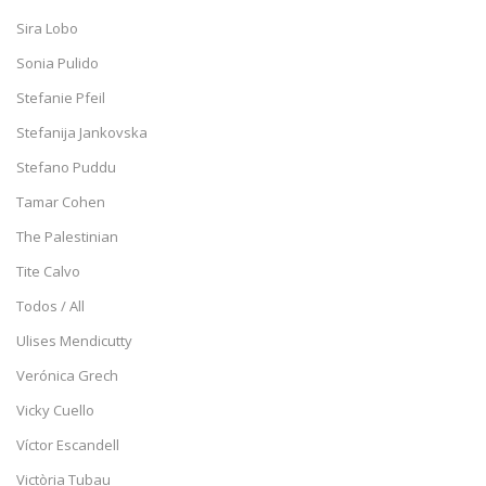
Sira Lobo
Sonia Pulido
Stefanie Pfeil
Stefanija Jankovska
Stefano Puddu
Tamar Cohen
The Palestinian
Tite Calvo
Todos / All
Ulises Mendicutty
Verónica Grech
Vicky Cuello
Víctor Escandell
Victòria Tubau