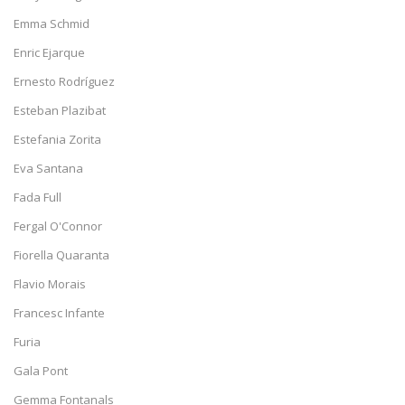
Emma Schmid
Enric Ejarque
Ernesto Rodríguez
Esteban Plazibat
Estefania Zorita
Eva Santana
Fada Full
Fergal O'Connor
Fiorella Quaranta
Flavio Morais
Francesc Infante
Furia
Gala Pont
Gemma Fontanals