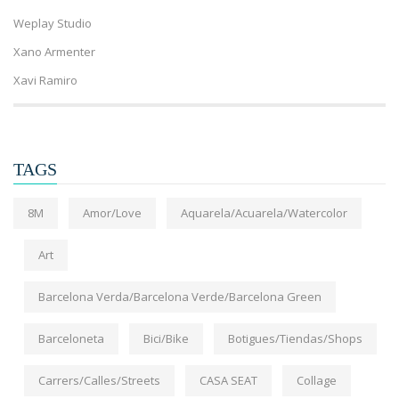
Weplay Studio
Xano Armenter
Xavi Ramiro
TAGS
8M
Amor/Love
Aquarela/Acuarela/Watercolor
Art
Barcelona Verda/Barcelona Verde/Barcelona Green
Barceloneta
Bici/Bike
Botigues/Tiendas/Shops
Carrers/Calles/Streets
CASA SEAT
Collage