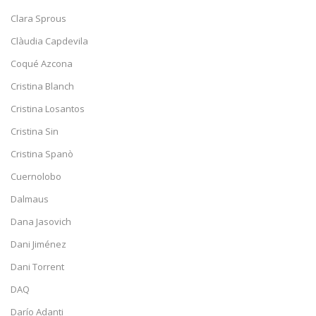
Clara Sprous
Clàudia Capdevila
Coqué Azcona
Cristina Blanch
Cristina Losantos
Cristina Sin
Cristina Spanò
Cuernolobo
Dalmaus
Dana Jasovich
Dani Jiménez
Dani Torrent
DAQ
Darío Adanti