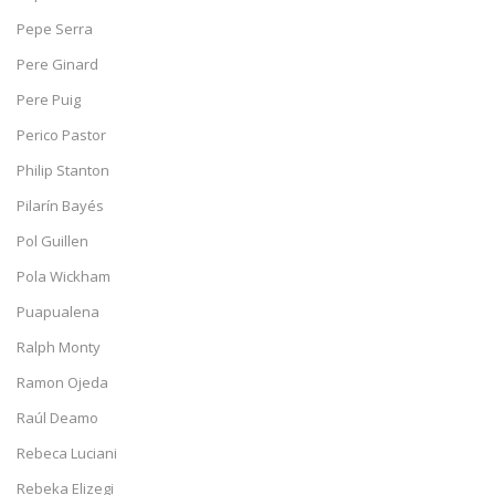
Pepe Serra
Pere Ginard
Pere Puig
Perico Pastor
Philip Stanton
Pilarín Bayés
Pol Guillen
Pola Wickham
Puapualena
Ralph Monty
Ramon Ojeda
Raúl Deamo
Rebeca Luciani
Rebeka Elizegi