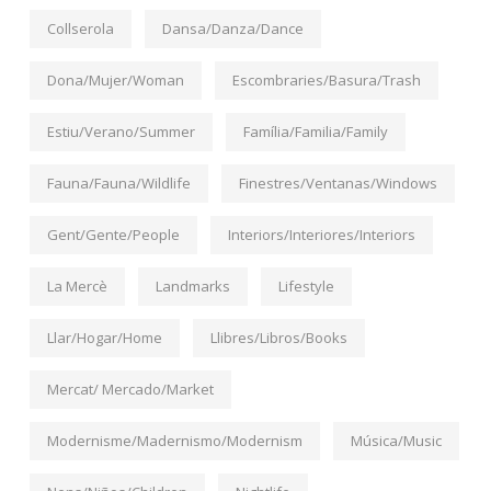
Collserola
Dansa/Danza/Dance
Dona/Mujer/Woman
Escombraries/Basura/Trash
Estiu/Verano/Summer
Família/Familia/Family
Fauna/Fauna/Wildlife
Finestres/Ventanas/Windows
Gent/Gente/People
Interiors/Interiores/Interiors
La Mercè
Landmarks
Lifestyle
Llar/Hogar/Home
Llibres/Libros/Books
Mercat/ Mercado/Market
Modernisme/Madernismo/Modernism
Música/Music