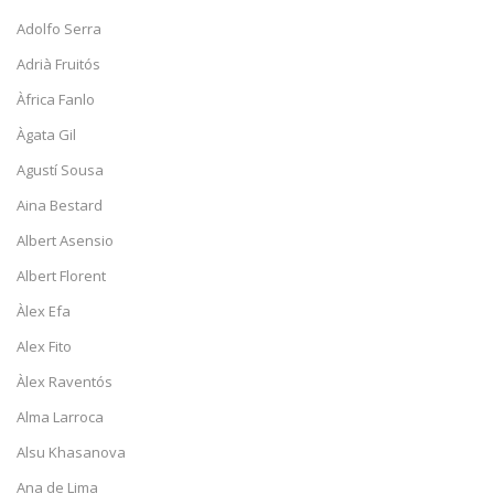
Adolfo Serra
Adrià Fruitós
Àfrica Fanlo
Àgata Gil
Agustí Sousa
Aina Bestard
Albert Asensio
Albert Florent
Àlex Efa
Alex Fito
Àlex Raventós
Alma Larroca
Alsu Khasanova
Ana de Lima