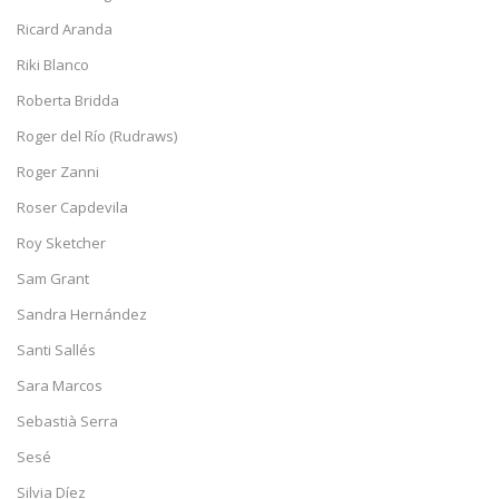
Ricard Aranda
Riki Blanco
Roberta Bridda
Roger del Río (Rudraws)
Roger Zanni
Roser Capdevila
Roy Sketcher
Sam Grant
Sandra Hernández
Santi Sallés
Sara Marcos
Sebastià Serra
Sesé
Silvia Díez