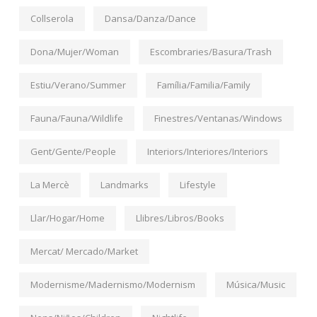
Collserola
Dansa/Danza/Dance
Dona/Mujer/Woman
Escombraries/Basura/Trash
Estiu/Verano/Summer
Família/Familia/Family
Fauna/Fauna/Wildlife
Finestres/Ventanas/Windows
Gent/Gente/People
Interiors/Interiores/Interiors
La Mercè
Landmarks
Lifestyle
Llar/Hogar/Home
Llibres/Libros/Books
Mercat/ Mercado/Market
Modernisme/Madernismo/Modernism
Música/Music