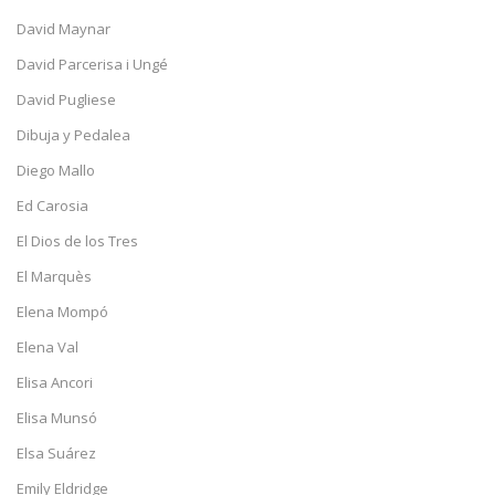
David Maynar
David Parcerisa i Ungé
David Pugliese
Dibuja y Pedalea
Diego Mallo
Ed Carosia
El Dios de los Tres
El Marquès
Elena Mompó
Elena Val
Elisa Ancori
Elisa Munsó
Elsa Suárez
Emily Eldridge