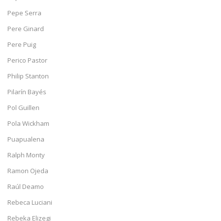
Pepe Serra
Pere Ginard
Pere Puig
Perico Pastor
Philip Stanton
Pilarín Bayés
Pol Guillen
Pola Wickham
Puapualena
Ralph Monty
Ramon Ojeda
Raúl Deamo
Rebeca Luciani
Rebeka Elizegi