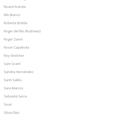
Ricard Aranda
Riki Blanco
Roberta Bridda
Roger del Río (Rudraws)
Roger Zanni
Roser Capdevila
Roy Sketcher
Sam Grant
Sandra Hernández
Santi Sallés
Sara Marcos
Sebastià Serra
Sesé
Silvia Díez