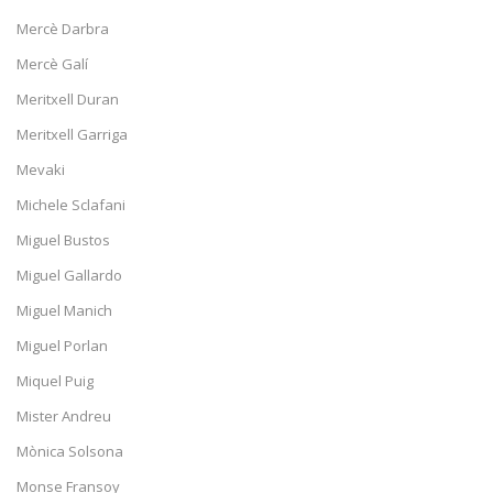
Mercè Darbra
Mercè Galí
Meritxell Duran
Meritxell Garriga
Mevaki
Michele Sclafani
Miguel Bustos
Miguel Gallardo
Miguel Manich
Miguel Porlan
Miquel Puig
Mister Andreu
Mònica Solsona
Monse Fransoy