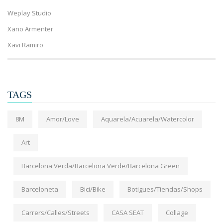
Weplay Studio
Xano Armenter
Xavi Ramiro
TAGS
8M
Amor/Love
Aquarela/Acuarela/Watercolor
Art
Barcelona Verda/Barcelona Verde/Barcelona Green
Barceloneta
Bici/Bike
Botigues/Tiendas/Shops
Carrers/Calles/Streets
CASA SEAT
Collage