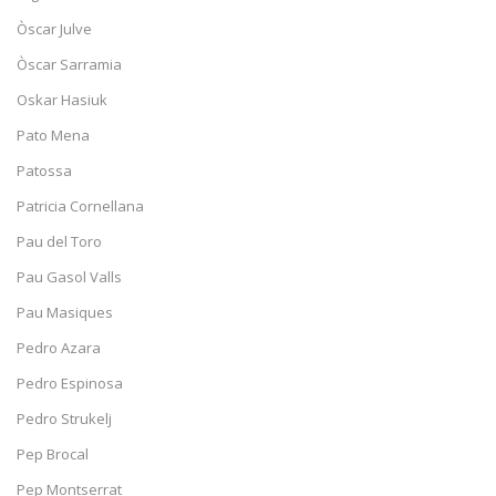
Òscar Julve
Òscar Sarramia
Oskar Hasiuk
Pato Mena
Patossa
Patricia Cornellana
Pau del Toro
Pau Gasol Valls
Pau Masiques
Pedro Azara
Pedro Espinosa
Pedro Strukelj
Pep Brocal
Pep Montserrat