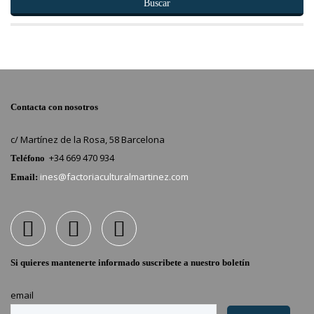
Buscar
Contacta con nosotros
c/ Martínez de la Rosa, 58 Barcelona
+34 669 470 934
Teléfono
ines@factoriaculturalmartinez.com
Email:
Si quieres mantenerte informado suscribete a nuestro boletín
email