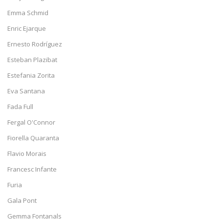
Emma Schmid
Enric Ejarque
Ernesto Rodríguez
Esteban Plazibat
Estefania Zorita
Eva Santana
Fada Full
Fergal O'Connor
Fiorella Quaranta
Flavio Morais
Francesc Infante
Furia
Gala Pont
Gemma Fontanals