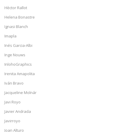
Hèctor Rallot
Helena Bonastre
Ignasi Blanch
Imapla
Inés Garcia-Albi
Inge Nouws
InlohoGraphics
Irenita Amapolita
Iván Bravo
Jacqueline Molnár
Javi Royo
Javier Andrada
Javirroyo
Joan Alturo