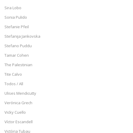
Sira Lobo
Sonia Pulido
Stefanie Pfeil
Stefanija Jankovska
Stefano Puddu
Tamar Cohen
The Palestinian
Tite Calvo
Todos / All
Ulises Mendicutty
Verónica Grech
Vicky Cuello
Víctor Escandell
Victòria Tubau