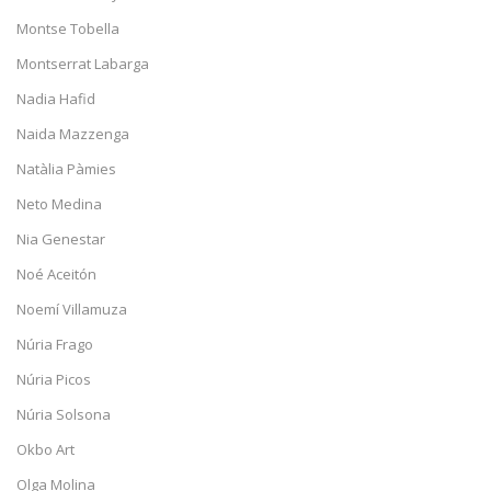
Montse Tobella
Montserrat Labarga
Nadia Hafid
Naida Mazzenga
Natàlia Pàmies
Neto Medina
Nia Genestar
Noé Aceitón
Noemí Villamuza
Núria Frago
Núria Picos
Núria Solsona
Okbo Art
Olga Molina