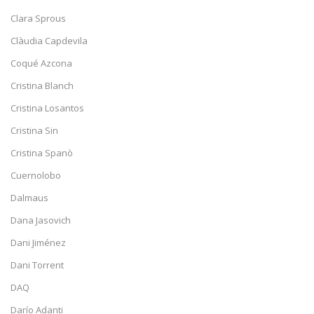
Clara Sprous
Clàudia Capdevila
Coqué Azcona
Cristina Blanch
Cristina Losantos
Cristina Sin
Cristina Spanò
Cuernolobo
Dalmaus
Dana Jasovich
Dani Jiménez
Dani Torrent
DAQ
Darío Adanti