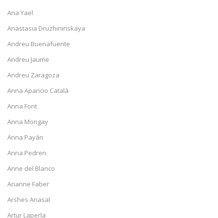
Ana Yael
Anastasia Druzhininskaya
Andreu Buenafuente
Andreu Jaume
Andreu Zaragoza
Anna Aparicio Català
Anna Font
Anna Mongay
Anna Payán
Anna Pedren
Anne del Blanco
Arianne Faber
Arshes Anasal
Artur Laperla