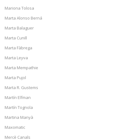
Mariona Tolosa
Marta Alonso Berná
Marta Balaguer
Marta Cunill
Marta Fàbrega
Marta Leyva
Marta Mempathie
Marta Pujol
Marta R. Gustems
Martín Elfman
Martín Tognola
Martina Manyà
Maxomatic
Mercè Canals