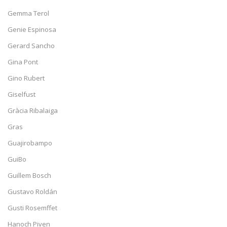
Gemma Terol
Genie Espinosa
Gerard Sancho
Gina Pont
Gino Rubert
Giselfust
Gràcia Ribalaiga
Gras
Guajirobampo
GuiBo
Guillem Bosch
Gustavo Roldán
Gusti Rosemffet
Hanoch Piven