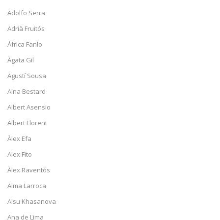
Adolfo Serra
Adrià Fruitós
Àfrica Fanlo
Àgata Gil
Agustí Sousa
Aina Bestard
Albert Asensio
Albert Florent
Àlex Efa
Alex Fito
Àlex Raventós
Alma Larroca
Alsu Khasanova
Ana de Lima