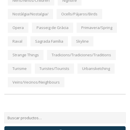
Nens/Niños/Children
Nightlife
Nostàlgia/Nostalgia/
Ocells/Pájaros/Birds
Opera
Passeig de Gràcia
Primavera/Spring
Raval
Sagrada Família
Skyline
Strange Things
Tradicions/Tradiciones/Traditions
Turisme
Turistes/Tourists
Urbansketching
Veïns/Vecinos/Neighbours