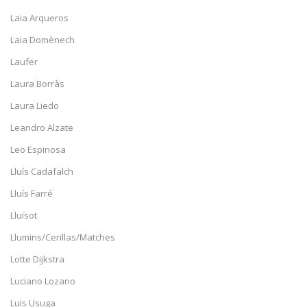
Laia Arqueros
Laia Domènech
Laufer
Laura Borràs
Laura Liedo
Leandro Alzate
Leo Espinosa
Lluís Cadafalch
Lluís Farré
Lluïsot
Llumins/Cerillas/Matches
Lotte Dijkstra
Luciano Lozano
Luis Usuga