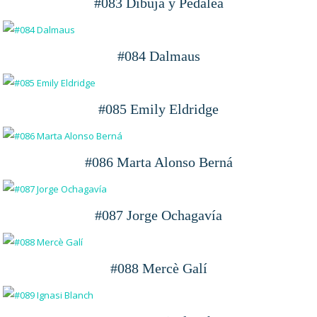
#083 Dibuja y Pedalea
#084 Dalmaus
#085 Emily Eldridge
#086 Marta Alonso Berná
#087 Jorge Ochagavía
#088 Mercè Galí