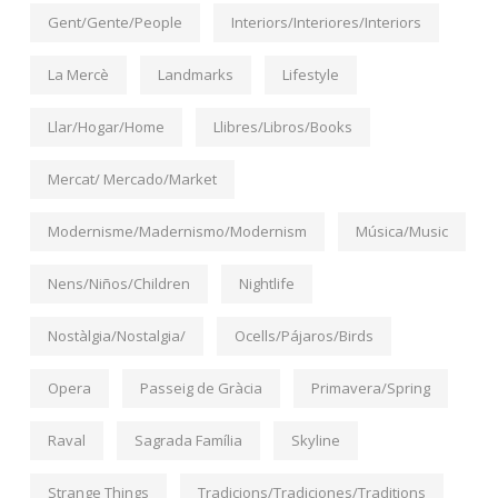
Gent/Gente/People
Interiors/Interiores/Interiors
La Mercè
Landmarks
Lifestyle
Llar/Hogar/Home
Llibres/Libros/Books
Mercat/ Mercado/Market
Modernisme/Madernismo/Modernism
Música/Music
Nens/Niños/Children
Nightlife
Nostàlgia/Nostalgia/
Ocells/Pájaros/Birds
Opera
Passeig de Gràcia
Primavera/Spring
Raval
Sagrada Família
Skyline
Strange Things
Tradicions/Tradiciones/Traditions