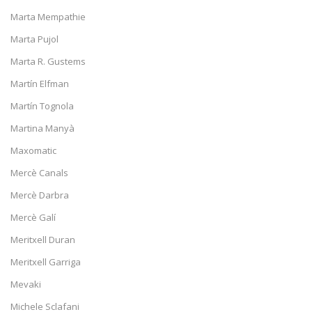
Marta Mempathie
Marta Pujol
Marta R. Gustems
Martín Elfman
Martín Tognola
Martina Manyà
Maxomatic
Mercè Canals
Mercè Darbra
Mercè Galí
Meritxell Duran
Meritxell Garriga
Mevaki
Michele Sclafani