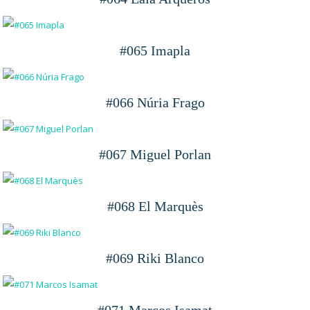
#065 Imapla
#066 Núria Frago
#067 Miguel Porlan
#068 El Marquès
#069 Riki Blanco