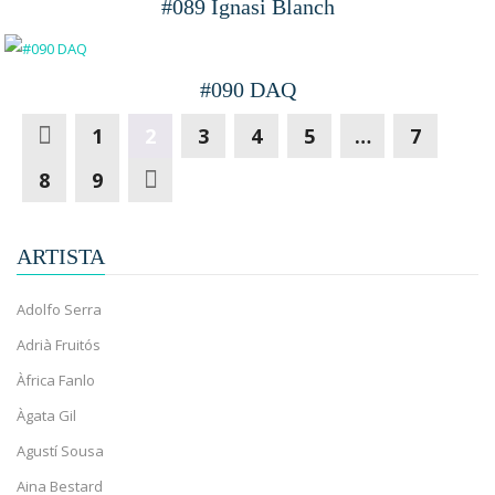
#089 Ignasi Blanch
#090 DAQ
1
2
3
4
5
…
7
8
9
ARTISTA
Adolfo Serra
Adrià Fruitós
Àfrica Fanlo
Àgata Gil
Agustí Sousa
Aina Bestard