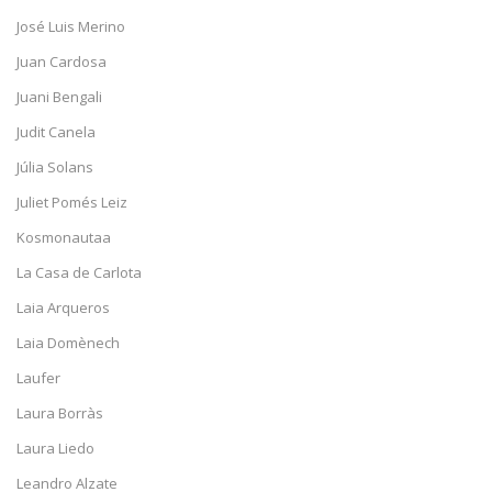
José Luis Merino
Juan Cardosa
Juani Bengali
Judit Canela
Júlia Solans
Juliet Pomés Leiz
Kosmonautaa
La Casa de Carlota
Laia Arqueros
Laia Domènech
Laufer
Laura Borràs
Laura Liedo
Leandro Alzate