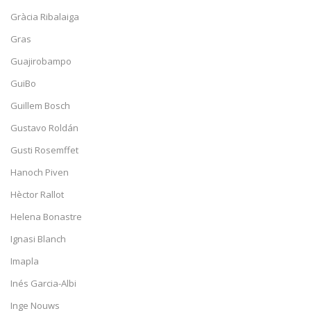
Gràcia Ribalaiga
Gras
Guajirobampo
GuiBo
Guillem Bosch
Gustavo Roldán
Gusti Rosemffet
Hanoch Piven
Hèctor Rallot
Helena Bonastre
Ignasi Blanch
Imapla
Inés Garcia-Albi
Inge Nouws