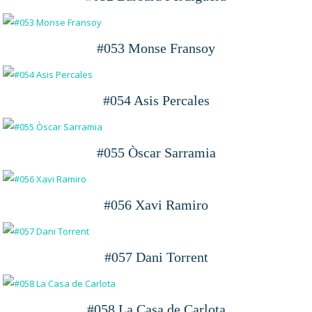
#053 Monse Fransoy
#054 Asis Percales
#055 Òscar Sarramia
#056 Xavi Ramiro
#057 Dani Torrent
#058 La Casa de Carlota