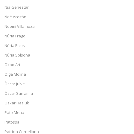
Nia Genestar
Noé Aceitón
Noemí Villamuza
Núria Frago
Núria Picos
Núria Solsona
Okbo Art
Olga Molina
Òscar Julve
Òscar Sarramia
Oskar Hasiuk
Pato Mena
Patossa
Patricia Cornellana