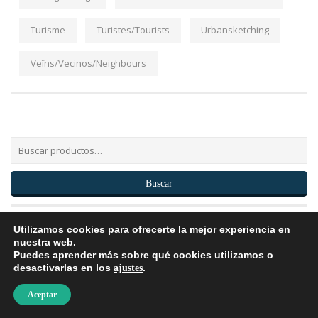
Turisme
Turistes/Tourists
Urbansketching
Veïns/Vecinos/Neighbours
Buscar
Utilizamos cookies para ofrecerte la mejor experiencia en
nuestra web.
Puedes aprender más sobre qué cookies utilizamos o
desactivarlas en los
.
ajustes
Contacta con nosotros
Aceptar