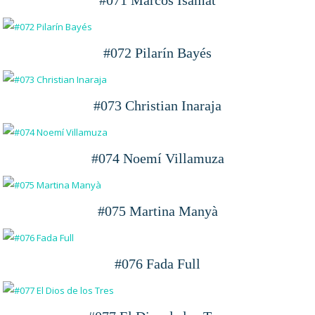
#071 Marcos Isamat
#072 Pilarín Bayés
#073 Christian Inaraja
#074 Noemí Villamuza
#075 Martina Manyà
#076 Fada Full