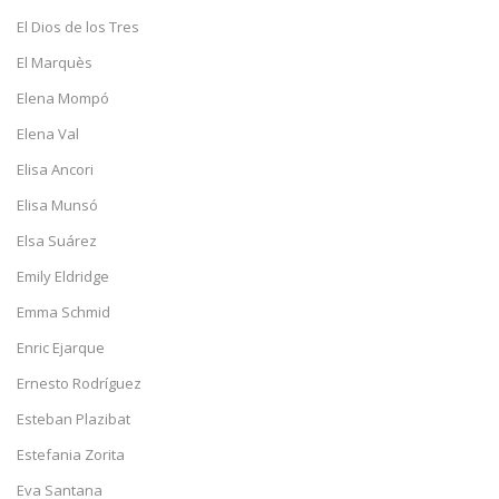
El Dios de los Tres
El Marquès
Elena Mompó
Elena Val
Elisa Ancori
Elisa Munsó
Elsa Suárez
Emily Eldridge
Emma Schmid
Enric Ejarque
Ernesto Rodríguez
Esteban Plazibat
Estefania Zorita
Eva Santana