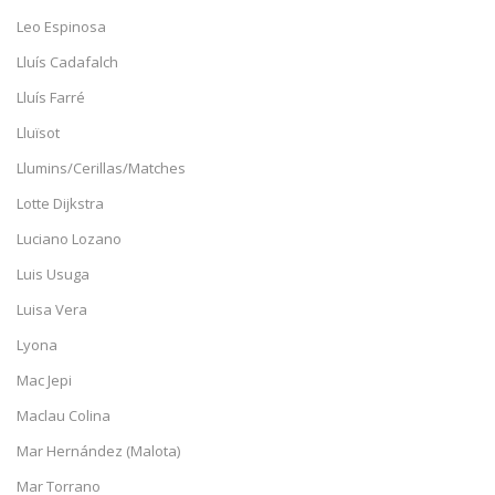
Leo Espinosa
Lluís Cadafalch
Lluís Farré
Lluïsot
Llumins/Cerillas/Matches
Lotte Dijkstra
Luciano Lozano
Luis Usuga
Luisa Vera
Lyona
Mac Jepi
Maclau Colina
Mar Hernández (Malota)
Mar Torrano