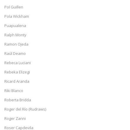
Pol Guillen
Pola Wickham
Puapualena
Ralph Monty
Ramon Ojeda
Raúl Deamo
Rebeca Luciani
Rebeka Elizegi
Ricard Aranda
Riki Blanco
Roberta Bridda
Roger del Río (Rudraws)
Roger Zanni
Roser Capdevila