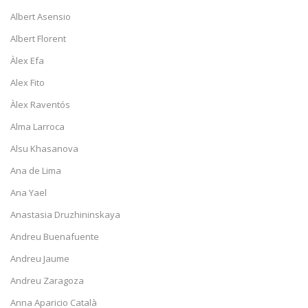
Albert Asensio
Albert Florent
Àlex Efa
Alex Fito
Àlex Raventós
Alma Larroca
Alsu Khasanova
Ana de Lima
Ana Yael
Anastasia Druzhininskaya
Andreu Buenafuente
Andreu Jaume
Andreu Zaragoza
Anna Aparicio Català