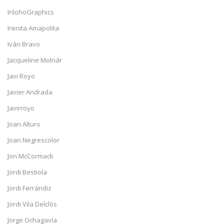
InlohoGraphics
Irenita Amapolita
Iván Bravo
Jacqueline Molnár
Javi Royo
Javier Andrada
Javirroyo
Joan Alturo
Joan Negrescolor
Jon McCormack
Jordi Bestiola
Jordi Ferrándiz
Jordi Vila Delclòs
Jorge Ochagavía