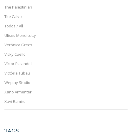
The Palestinian
Tite Calvo
Todos / All
Ulises Mendicutty
Verónica Grech
Vicky Cuello
Víctor Escandell
Victòria Tubau
Weplay Studio
Xano Armenter
Xavi Ramiro
TAGS