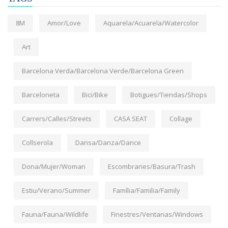
8M
Amor/Love
Aquarela/Acuarela/Watercolor
Art
Barcelona Verda/Barcelona Verde/Barcelona Green
Barceloneta
Bici/Bike
Botigues/Tiendas/Shops
Carrers/Calles/Streets
CASA SEAT
Collage
Collserola
Dansa/Danza/Dance
Dona/Mujer/Woman
Escombraries/Basura/Trash
Estiu/Verano/Summer
Família/Familia/Family
Fauna/Fauna/Wildlife
Finestres/Ventanas/Windows