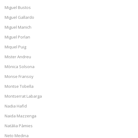
Miguel Bustos
Miguel Gallardo
Miguel Manich
Miguel Porlan
Miquel Puig
Mister Andreu
Mònica Solsona
Monse Fransoy
Montse Tobella
Montserrat Labarga
Nadia Hafid
Naida Mazzenga
Natàlia Pàmies
Neto Medina