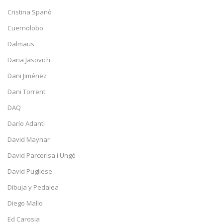
Cristina Spanò
Cuernolobo
Dalmaus
Dana Jasovich
Dani Jiménez
Dani Torrent
DAQ
Darío Adanti
David Maynar
David Parcerisa i Ungé
David Pugliese
Dibuja y Pedalea
Diego Mallo
Ed Carosia